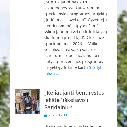
„Stiprus jaunimas 2026“,
Visuomenės sveikatos rėmimo
specialiosios programos projektą
„Judėjimas – sveikata“. Gyventojų
bendruomenė „Upytės žemė“
vykdo Jaunimo veiklų ir iniciatyvų
skatinimo projektą „Pažink save
sportuodamas 2026“ ir Vaikų
socializacijos, vaikų vasaros
užimtumo ir poilsio, smurto ir
patyčių prevencijos programos
projektą „Būkime kartu
Skaityti
toliau …
„Keliaujanti bendrystės
lėkštė“ iškeliavo į
Barklainius
Paskelbta
2026-06-09
„Keliaujanti bendrystės lėkštė“