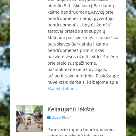
birželio 8 d. iškeliavo į Barklainių I
kaimo bendruomenę.Atvykę prie
bendruomenės namų, gyventojų
bendruomenės „Upytės žemės“
atstovai prisėdo ant sūpynių.
Maloniai pasisveikinęs ir šmaikščiai
pajuokavęs Barklainių I kaimo
bendruomenės pirmininkas
pakvietė visus užeiti į vidų. Susėdę
prie stalo susipažinome,
pasidalinome ne tik pyragais,
tačiau ir savo mintimis. Pasidžaugę
nuveiktais darbais, kalbėjome apie
Skaityti toliau …
Keliaujanti lėkštė
Paskelbta
2026-06-04
Panevėžio rajono bendruomenių
sąjunga paskelbė iniciatyvą