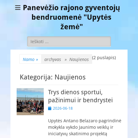
Panevėžio rajono gyventojų
bendruomenė "Upytės
žemė"
Ieškoti:
(2 puslapis)
Namo
»
archyvas »
Naujienos
Kategorija:
Naujienos
Trys dienos sportui,
pažinimui ir bendrystei
Paskelbta
2026-06-18
Upytės Antano Belazaro pagrindinė
mokykla vykdo Jaunimo veiklų ir
iniciatyvų skatinimo projektą