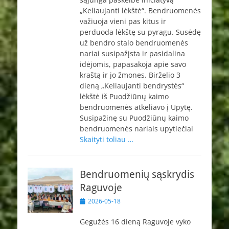
„Keliaujanti lėkštė“. Bendruomenės
važiuoja vieni pas kitus ir
perduoda lėkštę su pyragu. Susėdę
už bendro stalo bendruomenės
nariai susipažįsta ir pasidalina
idėjomis, papasakoja apie savo
kraštą ir jo žmones. Birželio 3
dieną „Keliaujanti bendrystės“
lėkštė iš Puodžiūnų kaimo
bendruomenės atkeliavo į Upytę.
Susipažinę su Puodžiūnų kaimo
bendruomenės nariais upytiečiai
Skaityti toliau …
Bendruomenių sąskrydis
Raguvoje
Paskelbta
2026-05-18
Gegužės 16 dieną Raguvoje vyko