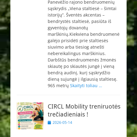
Panevėžio rajono bendruomenių
sąskrydis „Viena staltiesė – šimtai
istorijų“. Šventės akcentas –
bendrystės staltiesė, pasiūta iš
gyventojų dovanotų
marškinių.Kiekviena bendruomenė
galėjo prisidėti prie staltiesės
siuvimo arba tiesiog atnešti
nebereikalingus marškinius.
Darbštūs bendruomenės žmonės
skiautę po skiautės jungė į vieną
bendrą audinį, kurį sąskrydžio
dieną sujungė į ilgiausią staltiesę.
965 metrų
Skaityti toliau …
CIRCL Mobility treniruotės
trečiadieniais !
Paskelbta
2026-05-14