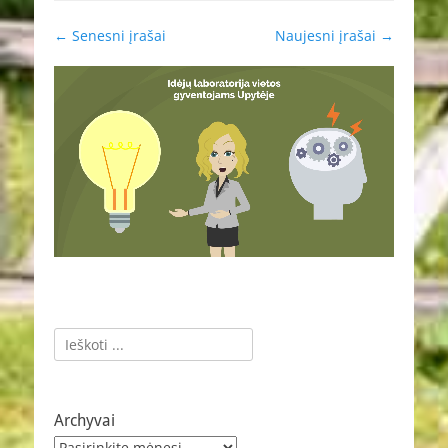
Įrašo
←
Senesni įrašai
Naujesni įrašai
→
naršymas
Ieškoti:
Archyvai
Archyvai