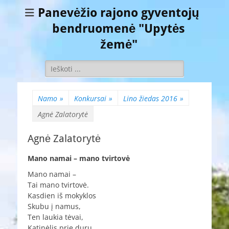
Panevėžio rajono gyventojų
bendruomenė "Upytės
žemė"
Ieškoti:
Namo
»
Konkursai
»
Lino žiedas 2016
»
Agnė Zalatorytė
Agnė Zalatorytė
Mano namai – mano tvirtovė
Mano namai –
Tai mano tvirtovė.
Kasdien iš mokyklos
Skubu į namus,
Ten laukia tėvai,
Katinėlis prie durų.