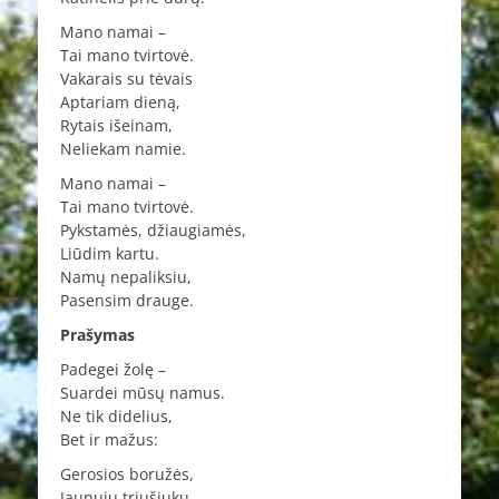
Mano namai –
Tai mano tvirtovė.
Vakarais su tėvais
Aptariam dieną,
Rytais išeinam,
Neliekam namie.
Mano namai –
Tai mano tvirtovė.
Pykstamės, džiaugiamės,
Liūdim kartu.
Namų nepaliksiu,
Pasensim drauge.
Prašymas
Padegei žolę –
Suardei mūsų namus.
Ne tik didelius,
Bet ir mažus:
Gerosios boružės,
Jaunųjų triušiukų,