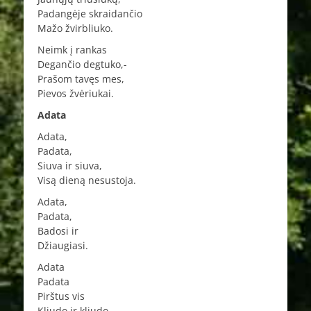
Padangėje skraidančio
Mažo žvirbliuko.
Neimk į rankas
Degančio degtuko,-
Prašom tavęs mes,
Pievos žvėriukai.
Adata
Adata,
Padata,
Siuva ir siuva,
Visą dieną nesustoja.
Adata,
Padata,
Badosi ir
Džiaugiasi.
Adata
Padata
Pirštus vis
Kliudo ir kliudo.