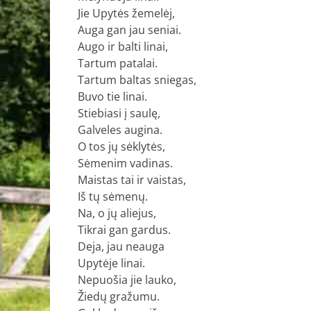
Jie Upytės žemelėj,
Auga gan jau seniai.
Augo ir balti linai,
Tartum patalai.
Tartum baltas sniegas,
Buvo tie linai.
Stiebiasi į saulę,
Galveles augina.
O tos jų sėklytės,
Sėmenim vadinas.
Maistas tai ir vaistas,
Iš tų sėmenų.
Na, o jų aliejus,
Tikrai gan gardus.
Deja, jau neauga
Upytėje linai.
Nepuošia jie lauko,
Žiedų gražumu.