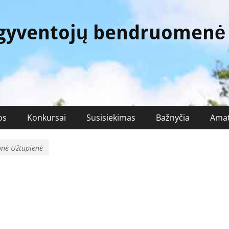
 gyventojų bendruomenė
os
Konkursai
Susisiekimas
Bažnyčia
Amat
onė Užtupienė