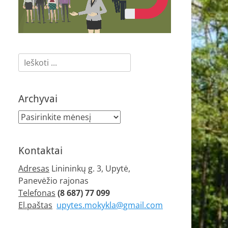
Ieškoti:
Archyvai
Archyvai
Kontaktai
Adresas
Linininkų g. 3, Upytė,
Panevėžio rajonas
Telefonas
(8 687) 77 099
El.paštas
upytes.mokykla@gmail.com