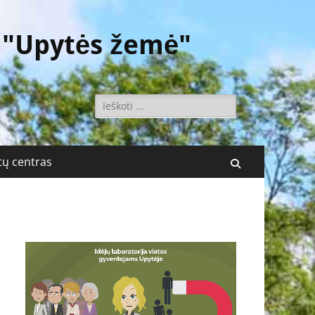
 "Upytės žemė"
Ieškoti:
ų centras
Поиск