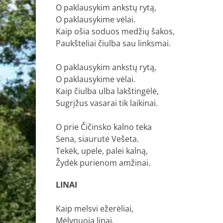
O paklausykim ankstų rytą,
O paklausykime vėlai.
Kaip ošia soduos medžių šakos,
Paukšteliai čiulba sau linksmai.
O paklausykim ankstų rytą,
O paklausykime vėlai.
Kaip čiulba ulba lakštingėlė,
Sugrįžus vasarai tik laikinai.
O prie Čičinsko kalno teka
Sena, siaurutė Vešeta.
Tekėk, upele, palei kalną,
Žydėk purienom amžinai.
LINAI
Kaip melsvi ežerėliai,
Mėlynuoja linai.