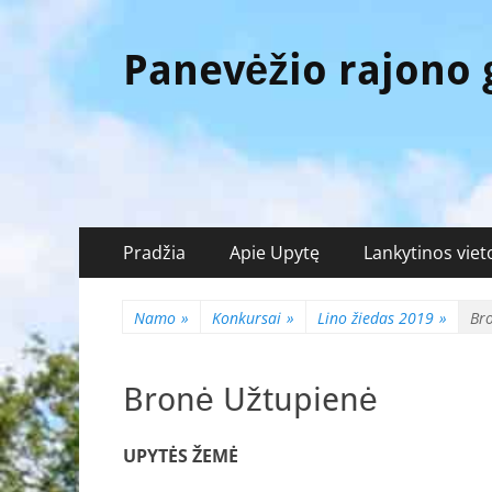
Panevėžio rajono
Pagrindinis
Eiti
Pradžia
Apie Upytę
Lankytinos viet
prie
meniu
turinio
Namo
»
Konkursai
»
Lino žiedas 2019
»
Br
Bronė Užtupienė
UPYTĖS ŽEMĖ