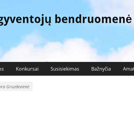
 gyventojų bendruomenė
os
Konkursai
Susisiekimas
Bažnyčia
Amat
yra Gruzdevienė