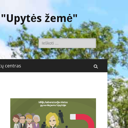
 "Upytės žemė"
Ieškoti:
ų centras
Поиск