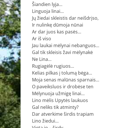
Šiandien lyja…
Linguoja linai…
Jų žiedai skleistis dar neišdrįso,
Ir nulinkę dūmoja nūnai
Ar dar juos kas pasės…
Ar iš viso
Jau laukai mėlynai nebanguos…
Gal tik skleisis žavi mėlynakė
Ne Lina…
Rugiagėlė rugiuos…
Kelias pilkas į tolumą bėga…
Moja senas malūnas sparnais…
O paveiksluos ir drobėse ten
Mėlynuoja užmigę linai…
Lino mėlis Upytės laukuos
Gal neliks tik atminty?
Dar atverkime širdis trapiam
Lino žiedui…
Vieta jo – širdy…