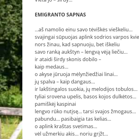
EMIGRANTO SAPNAS
…aš namolio einu savo tėviškės vieškeliu…
svajingai sūpuojas aplink sodrios varpos kvi
nors žinau, kad sapnuoju, bet iškeliu
savo ranką aukštyn – lengvą vėją liečiu…
ir ataidi širdy skonis dobilo –
kaip medaus…
o akyse jūruoja mėlynžiedžiai linai…
jų spalva – kaip dangaus…
ir lakštingalos suokia, jų melodijos tobulos…
tyliai srovena upelis, basos kojos dulkėtos…
pamiškėj kaspinai
lengvo rūko nutįsę… tarsi svajos žmogaus…
pabundu… pasibaigia tas kelias…
o aplink kraštas svetimas…
vėl užmerkiu akis… noriu grįžt…