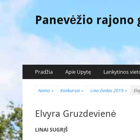
Panevėžio rajono
Pagrindinis
Eiti
Pradžia
Apie Upytę
Lankytinos viet
prie
meniu
turinio
Namo
»
Konkursai
»
Lino žiedas 2019
»
Elv
Elvyra Gruzdevienė
LINAI SUGRĮŠ