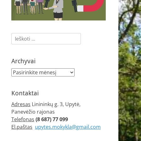
Ieškoti:
Archyvai
Archyvai
Kontaktai
Adresas
Linininkų g. 3, Upytė,
Panevėžio rajonas
Telefonas
(8 687) 77 099
El.paštas
upytes.mokykla@gmail.com