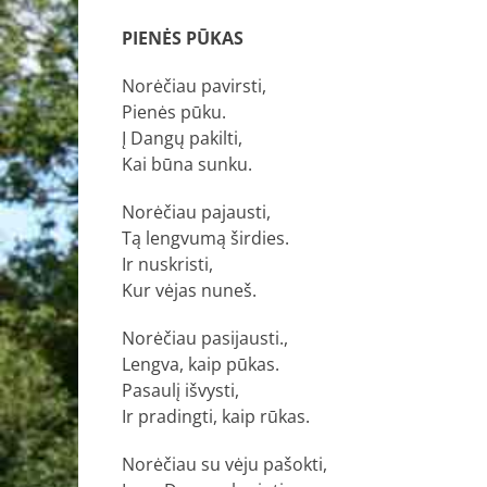
PIENĖS PŪKAS
Norėčiau pavirsti,
Pienės pūku.
Į Dangų pakilti,
Kai būna sunku.
Norėčiau pajausti,
Tą lengvumą širdies.
Ir nuskristi,
Kur vėjas nuneš.
Norėčiau pasijausti.,
Lengva, kaip pūkas.
Pasaulį išvysti,
Ir pradingti, kaip rūkas.
Norėčiau su vėju pašokti,