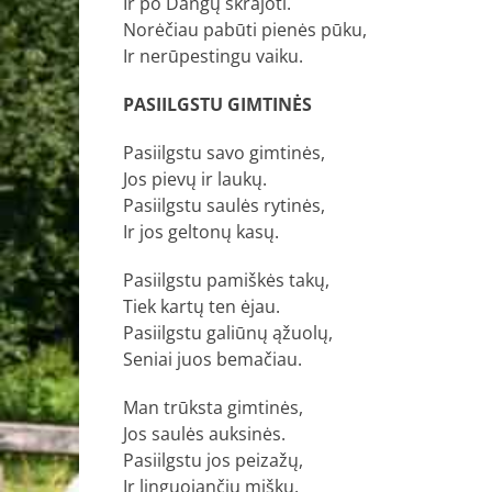
Ir po Dangų skrajoti.
Norėčiau pabūti pienės pūku,
Ir nerūpestingu vaiku.
PASIILGSTU GIMTINĖS
Pasiilgstu savo gimtinės,
Jos pievų ir laukų.
Pasiilgstu saulės rytinės,
Ir jos geltonų kasų.
Pasiilgstu pamiškės takų,
Tiek kartų ten ėjau.
Pasiilgstu galiūnų ąžuolų,
Seniai juos bemačiau.
Man trūksta gimtinės,
Jos saulės auksinės.
Pasiilgstu jos peizažų,
Ir linguojančių miškų.