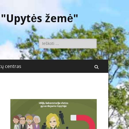
 "Upytės žemė"
Ieškoti:
ų centras
Поиск