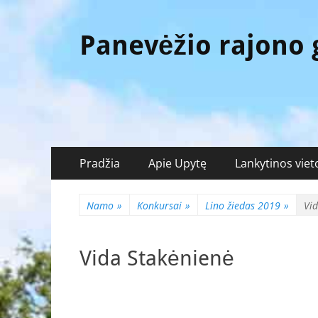
Panevėžio rajono
Pagrindinis
Eiti
Pradžia
Apie Upytę
Lankytinos viet
prie
meniu
turinio
Namo
»
Konkursai
»
Lino žiedas 2019
»
Vid
Vida Stakėnienė