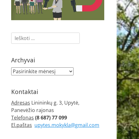
Ieškoti:
Archyvai
Archyvai
Kontaktai
Adresas
Linininkų g. 3, Upytė,
Panevėžio rajonas
Telefonas
(8 687) 77 099
El.paštas
upytes.mokykla@gmail.com