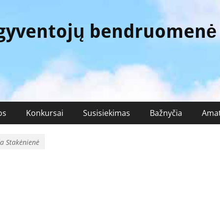
 gyventojų bendruomenė
os
Konkursai
Susisiekimas
Bažnyčia
Amat
a Stakėnienė