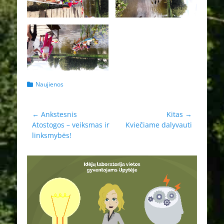
Kategorijos
Naujienos
Navigacija
← Ankstesnis
Kitas →
Ankstesnis
Kitas
Atostogos – veiksmas ir
Kviečiame dalyvauti
tarp
įrašas:
įrašas:
linksmybės!
įrašų