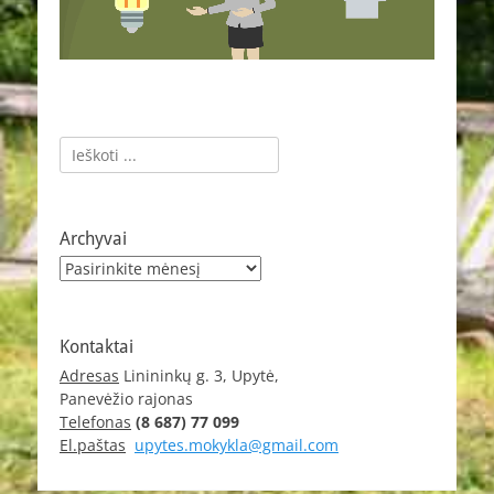
Ieškoti:
Archyvai
Archyvai
Kontaktai
Adresas
Linininkų g. 3, Upytė,
Panevėžio rajonas
Telefonas
(8 687) 77 099
El.paštas
upytes.mokykla@gmail.com