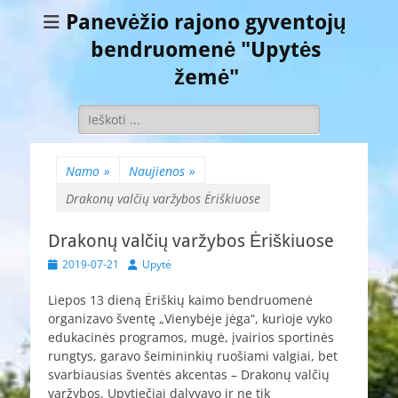
Panevėžio rajono gyventojų
bendruomenė "Upytės
žemė"
Ieškoti:
Namo
»
Naujienos
»
Drakonų valčių varžybos Ėriškiuose
Drakonų valčių varžybos Ėriškiuose
Paskelbta
Autorius
2019-07-21
Upytė
Liepos 13 dieną Ėriškių kaimo bendruomenė
organizavo šventę „Vienybėje jėga“, kurioje vyko
edukacinės programos, mugė, įvairios sportinės
rungtys, garavo šeimininkių ruošiami valgiai, bet
svarbiausias šventės akcentas – Drakonų valčių
varžybos. Upytiečiai dalyvavo ir ne tik