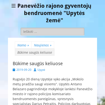
Panevėžio rajono gyventojų
bendruomenė "Upytės
žemė"
Ieškoti:
Namo
»
Naujienos
»
Būkime saugūs keliuose
Būkime saugūs keliuose
Paskelbta
Autorius
2019-09-20
Upytė
Rugsėjo 20 dieną Upytėje vyko akcija „Mokslo
metų pradžia saugi visiems“. Upytės Antano
Belazaro pagrindinėje mokykloje lankėsi Panevėžio
miesto ir rajono policijos komisariato
bendruomenės pareigūnas, vyresnysis
specialistas Darius Petraitis. Policijos darbuotojas