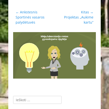
Navigacija
← Ankstesnis
Kitas →
Ankstesnis
Kitas
Sportinės vasaros
Projektas „Aukime
tarp
įrašas:
įrašas:
palydėtuvės
kartu”
įrašų
Ieškoti: