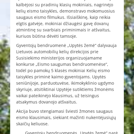
kalbėjosi su pradinių klasių mokiniais, nagrinėjo
kelių eismo taisykles, demonstravo mokomuosius
saugaus eismo filmukus. Išsiaiškinę, kaip reikia
elgtis gatvėje, mokiniai džiaugėsi gavę dovanų
atmintinę su svarbiais priminimais ir atšvaitus,
kuriuos būtina dėvėti tamsoje.
Gyventojų bendruomenė „Upytės žemė“ dalyvauja
Lietuvos automobilių kelių direkcijos prie
Susisiekimo ministerijos organizuojamame
konkurse „Eismo saugumas bendruomenėse“,
todėl po pamokų 5 klasės mokiniai Kelių eismo
taisykles priminė kaimo gyventojams. Upytės
seniūnijoje, parduotuvėse, ikimokyklinio ugdymo
skyriuje, atsitiktinai Upytėje sutiktiems žmonėms
vaikai pateikinėjo klausimus, už teisingus
atsakymus dovanojo atšvaitus.
Akcija buvo stengiamasi šviesti žmones saugaus
eismo klausimais, siekiant mažinti nukentėjusiųjų
skaičių keliuose.
Gyventojų bendruomenės „Upytės žemė“ narė