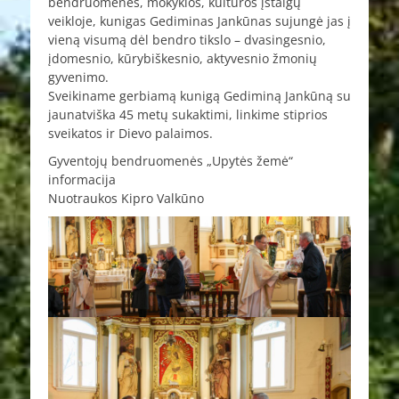
bendruomenės, mokyklos, kultūros įstaigų
veikloje, kunigas Gediminas Jankūnas sujungė jas į
vieną visumą dėl bendro tikslo – dvasingesnio,
įdomesnio, kūrybiškesnio, aktyvesnio žmonių
gyvenimo.
Sveikiname gerbiamą kunigą Gediminą Jankūną su
jaunatviška 45 metų sukaktimi, linkime stiprios
sveikatos ir Dievo palaimos.
Gyventojų bendruomenės „Upytės žemė“
informacija
Nuotraukos Kipro Valkūno