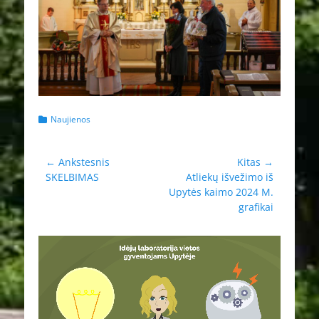
Kategorijos
Naujienos
Navigacija
← Ankstesnis
Kitas →
Ankstesnis
Kitas
SKELBIMAS
Atliekų išvežimo iš
tarp
įrašas:
įrašas:
Upytės kaimo 2024 M.
įrašų
grafikai