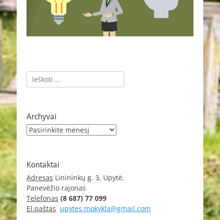
Ieškoti:
Archyvai
Archyvai
Kontaktai
Adresas
Linininkų g. 3, Upytė,
Panevėžio rajonas
Telefonas
(8 687) 77 099
El.paštas
upytes.mokykla@gmail.com