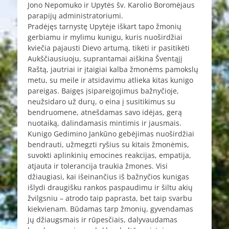
Jono Nepomuko ir Upytės šv. Karolio Boromėjaus
parapijų administratoriumi.
Pradėjęs tarnystę Upytėje iškart tapo žmonių
gerbiamu ir mylimu kunigu, kuris nuoširdžiai
kviečia pajausti Dievo artumą, tikėti ir pasitikėti
Aukščiausiuoju, suprantamai aiškina Šventąjį
Raštą, jautriai ir įtaigiai kalba žmonėms pamokslų
metu, su meile ir atsidavimu atlieka kitas kunigo
pareigas. Baigęs įsipareigojimus bažnyčioje,
neužsidaro už durų, o eina į susitikimus su
bendruomene, atnešdamas savo idėjas, gerą
nuotaiką, dalindamasis mintimis ir jausmais.
Kunigo Gedimino Jankūno gebėjimas nuoširdžiai
bendrauti, užmegzti ryšius su kitais žmonėmis,
suvokti aplinkinių emocines reakcijas, empatija,
atjauta ir tolerancija traukia žmones. Visi
džiaugiasi, kai išeinančius iš bažnyčios kunigas
išlydi draugišku rankos paspaudimu ir šiltu akių
žvilgsniu – atrodo taip paprasta, bet taip svarbu
kiekvienam. Būdamas tarp žmonių, gyvendamas
jų džiaugsmais ir rūpesčiais, dalyvaudamas