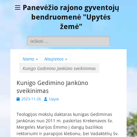
Panevėžio rajono gyventojų
bendruomenė "Upytės
žemė"
Ieškoti:
Namo
»
Naujienos
»
Kunigo Gedimino Jankūno sveikinimas
Kunigo Gedimino Jankūno
sveikinimas
Paskelbta
Autorius
2023-11-26
Upytė
Teologijos mokslų daktaras kunigas Gediminas
Jankūnas nuo 2011 m. paskirtas Krekenavos šv.
Mergelės Marijos Ėmimo į dangų bazilikos
rektoriumi ir parapijos klebonu, bei Vadaktėlių šv.