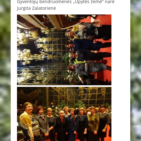
Gyventojų bendruomenės „Upytės žemė“ narė
Jurgita Zalatorienė