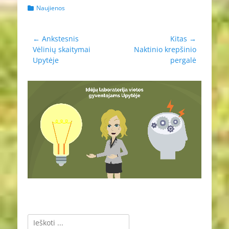
Kategorijos
Naujienos
Navigacija
← Ankstesnis
Kitas →
Ankstesnis
Kitas
Vėlinių skaitymai
Naktinio krepšinio
tarp
įrašas:
įrašas:
Upytėje
pergalė
įrašų
Ieškoti: