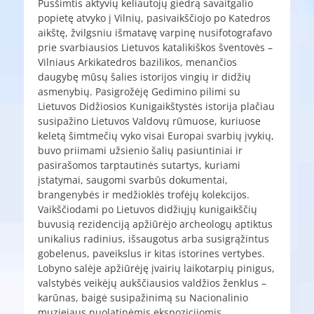
Pusšimtis aktyvių keliautojų giedrą savaitgalio
popietę atvyko į Vilnių, pasivaikščiojo po Katedros
aikštę, žvilgsniu išmatavę varpinę nusifotografavo
prie svarbiausios Lietuvos katalikiškos šventovės –
Vilniaus Arkikatedros bazilikos, menančios
daugybę mūsų šalies istorijos vingių ir didžių
asmenybių. Pasigrožėję Gedimino pilimi su
Lietuvos Didžiosios Kunigaikštystės istorija plačiau
susipažino Lietuvos Valdovų rūmuose, kuriuose
keletą šimtmečių vyko visai Europai svarbių įvykių,
buvo priimami užsienio šalių pasiuntiniai ir
pasirašomos tarptautinės sutartys, kuriami
įstatymai, saugomi svarbūs dokumentai,
brangenybės ir medžioklės trofėjų kolekcijos.
Vaikščiodami po Lietuvos didžiųjų kunigaikščių
buvusią rezidenciją apžiūrėjo archeologų aptiktus
unikalius radinius, išsaugotus arba susigrąžintus
gobelenus, paveikslus ir kitas istorines vertybes.
Lobyno salėje apžiūrėję įvairių laikotarpių pinigus,
valstybės veikėjų aukščiausios valdžios ženklus –
karūnas, baigė susipažinimą su Nacionalinio
muziejaus nuolatinėmis ekspozicijomis.