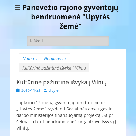
Panevėžio rajono gyventojų
bendruomenė "Upytės
žemė"
Ieškoti:
Namo
»
Naujienos
»
Kultūrinė pažintinė išvyka į Vilnių
Kultūrinė pažintinė išvyka į Vilnių
Paskelbta
Autorius
2016-11-21
Upytė
Lapkričio 12 dieną gyventojų bendruomenė
„Upytės žemė“, vykdanti Socialinės apsaugos ir
darbo ministerijos finansuojamą projektą „Stipri
šeima – darni bendruomenė“, organizavo išvyką į
Vilnių.