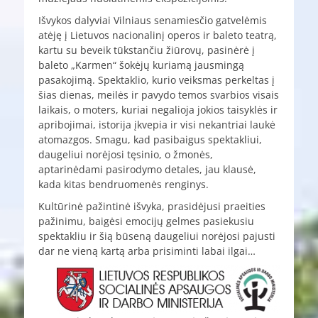
Išvykos dalyviai Vilniaus senamiesčio gatvelėmis
atėję į Lietuvos nacionalinį operos ir baleto teatrą,
kartu su beveik tūkstančiu žiūrovų, pasinėrė į
baleto „Karmen“ šokėjų kuriamą jausmingą
pasakojimą. Spektaklio, kurio veiksmas perkeltas į
šias dienas, meilės ir pavydo temos svarbios visais
laikais, o moters, kuriai negalioja jokios taisyklės ir
apribojimai, istorija įkvepia ir visi nekantriai laukė
atomazgos. Smagu, kad pasibaigus spektakliui,
daugeliui norėjosi tęsinio, o žmonės,
aptarinėdami pasirodymo detales, jau klausė,
kada kitas bendruomenės renginys.
Kultūrinė pažintinė išvyka, prasidėjusi praeities
pažinimu, baigėsi emocijų gelmes pasiekusiu
spektakliu ir šią būseną daugeliui norėjosi pajusti
dar ne vieną kartą arba prisiminti labai ilgai…