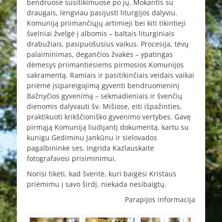
bendruose susitikimuose po jų. Mokantis su
draugais, lengviau pasijusti liturgijos dalyviu.
Komuniją priimančiųjų artimieji bei kiti tikintieji
švelniai žvelgė į albomis – baltais liturginiais
drabužiais, pasipuošusius vaikus. Procesija, tėvų
palaiminimas, degančios žvakės – ypatingas
dėmesys priimantiesiems pirmosios Komunijos
sakramentą. Ramiais ir pasitikinčiais veidais vaikai
priėmė įsipareigojimą gyventi bendruomeninį
Bažnyčios gyvenimą – sekmadieniais ir švenčių
dienomis dalyvauti šv. Mišiose, eiti išpažinties,
praktikuoti krikščioniško gyvenimo vertybes. Gavę
pirmąją Komuniją liudijantį dokumentą, kartu su
kunigu Gediminu Jankūnu ir sielovados
pagalbininke ses. Ingrida Kazlauskaite
fotografavosi prisiminimui.
Norisi tikėti, kad šventė, kuri baigėsi Kristaus
priėmimu į savo širdį, niekada nesibaigtų.
Parapijos informacija