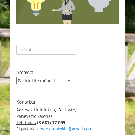
Ieškoti:
Archyvai
Archyvai
Kontaktai
Adresas
Linininkų g. 3, Upytė,
Panevėžio rajonas
Telefonas
(8 687) 77 099
El.paštas
upytes.mokykla@gmail.com