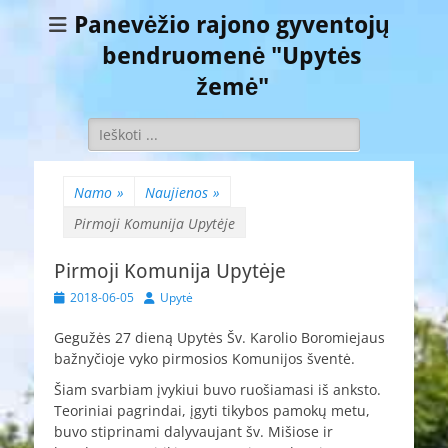
Panevėžio rajono gyventojų
bendruomenė "Upytės
žemė"
Ieškoti:
Namo
»
Naujienos
»
Pirmoji Komunija Upytėje
Pirmoji Komunija Upytėje
Paskelbta
Autorius
2018-06-05
Upytė
Gegužės 27 dieną Upytės Šv. Karolio Boromiejaus
bažnyčioje vyko pirmosios Komunijos šventė.
Šiam svarbiam įvykiui buvo ruošiamasi iš anksto.
Teoriniai pagrindai, įgyti tikybos pamokų metu,
buvo stiprinami dalyvaujant šv. Mišiose ir