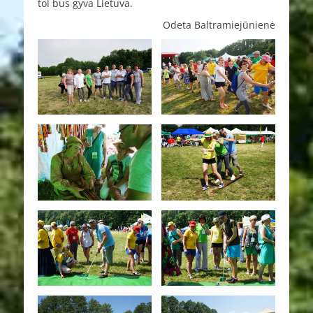
tol bus gyva Lietuva.
Odeta Baltramiejūnienė