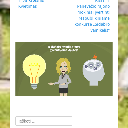
Navigacija
← Ankstesnis
Kitas →
Ankstesnis
Kitas
Kvietimas
Panevėžio rajono
tarp
įrašas:
įrašas:
mokiniai įvertinti
įrašų
respublikiniame
konkurse „Sidabro
vainikėlis“
Ieškoti: