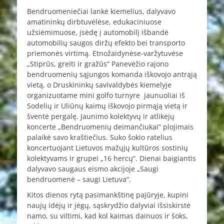
Bendruomeniečiai lankė kiemelius, dalyvavo
amatininkų dirbtuvėlėse, edukaciniuose
užsiėmimuose, įsėdę į automobilį išbandė
automobilių saugos diržų efekto bei transporto
priemonės virtimą. Etnožaidynėse-varžytuvėse
„Stiprūs, greiti ir gražūs“ Panevėžio rajono
bendruomenių sąjungos komanda iškovojo antrąją
vietą, o Druskininkų savivaldybės kiemelyje
organizuotame mini golfo turnyre jaunuoliai iš
Sodelių ir Uliūnų kaimų iškovojo pirmąją vietą ir
šventė pergalę. Jaunimo kolektyvų ir atlikėjų
koncerte „Bendruomenių deimančiukai“ plojimais
palaikė savo kraštiečius. Suko šokio ratelius
koncertuojant Lietuvos mažųjų kultūros sostinių
kolektyvams ir grupei „16 hercų“. Dienai baigiantis
dalyvavo saugaus eismo akcijoje „Saugi
bendruomenė – saugi Lietuva“.
Kitos dienos rytą pasimankštinę pajūryje, kupini
naujų idėjų ir jėgų, sąskrydžio dalyviai išsiskirstė
namo, su viltimi, kad kol kaimas dainuos ir šoks,