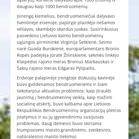
daugiau kaip 1000 bendruomenių.
Įsirengę kiemelius, bendruomeniečiai dalyvavo
šventinėje eisenoje, pajūryje plazdėjo nešamos
vėliavos, skambėjo skardus juokas. Susirinkusius
pasveikino Lietuvos kaimo bendruomenių
sąjungos pirmininkė Virginija Šetkienė, Seimo
narė Guoda Burokienė, europarlamentaro Bronio
Ropės padėjėja Jūratė Žilinskienė, sėkmės linkėjo
Klaipėdos rajono meras Bronius Markauskas ir
Šakių rajono meras Edgaras Pylipaitis.
Erdvioje palapinėje įrengtoje diskusijų kavinėje
buvo gvildenamos bendruomenėms ir šiam
laikotarpiui aktualios problemos: kaip įtraukti
jaunimą į bendruomeninę veiklą, kaip mažinti
socialinę atskirtį, buvo kalbama apie Lietuvos
Respublikos Bendruomeninių organizacijų plėtros
įstatymus ir su jų įgyvendinimu susijusias
problemas, daug dėmesio buvo skiriama
trumposioms maisto grandinėms, sveikesnio,
natūralesnio maisto tiekimui.