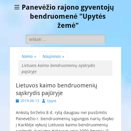
Panevėžio rajono gyventojų
bendruomenė "Upytės
žemė"
Ieškoti:
Namo
»
Naujienos
»
Lietuvos kaimo bendruomenių sąskrydis
pajūryje
Lietuvos kaimo bendruomenių
sąskrydis pajūryje
Paskelbta
Autorius
2019-06-13
Upytė
Ankstų birželio 8 d. rytą daugiau nei pusšimtis
Panevėžio r. bendruomenių sąjungos narių išvyko
į Karklėje vykusį Lietuvos kaimo bendruomenių
sąskrydį, kuriame dalyvavo apie 1000 žmonių iš