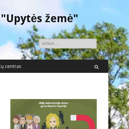
 "Upytės žemė"
Ieškoti:
ų centras
Поиск