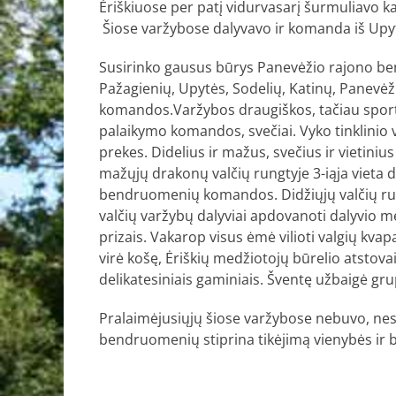
Ėriškiuose per patį vidurvasarį šurmuliavo k
Šiose varžybose dalyvavo ir komanda iš Upy
Susirinko gausus būrys Panevėžio rajono b
Pažagienių, Upytės, Sodelių, Katinų, Panevėži
komandos.Varžybos draugiškos, tačiau sporti
palaikymo komandos, svečiai. Vyko tinklinio v
prekes. Didelius ir mažus, svečius ir vietinius
mažųjų drakonų valčių rungtyje 3-iąja vieta dž
bendruomenių komandos. Didžiųjų valčių run
valčių varžybų dalyviai apdovanoti dalyvio me
prizais. Vakarop visus ėmė vilioti valgių kvap
virė košę, Ėriškių medžiotojų būrelio atstov
delikatesiniais gaminiais. Šventę užbaigė gr
Pralaimėjusiųjų šiose varžybose nebuvo, nes 
bendruomenių stiprina tikėjimą vienybės ir b