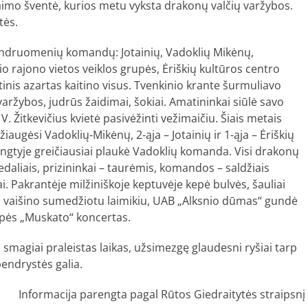
aimo šventė, kurios metu vyksta drakonų valčių varžybos.
tės.
endruomenių komandų: Jotainių, Vadoklių Mikėnų,
o rajono vietos veiklos grupės, Ėriškių kultūros centro
nis azartas kaitino visus. Tvenkinio krante šurmuliavo
aržybos, judrūs žaidimai, šokiai. Amatininkai siūlė savo
 V. Žitkevičius kvietė pasivėžinti vežimaičiu. Šiais metais
iaugėsi Vadoklių-Mikėnų, 2-ąja – Jotainių ir 1-ąja – Ėriškių
gtyje greičiausiai plaukė Vadoklių komanda. Visi drakonų
daliais, prizininkai – taurėmis, komandos – saldžiais
ai. Pakrantėje milžiniškoje keptuvėje kepė bulvės, šauliai
ai vaišino sumedžiotu laimikiu, UAB „Alksnio dūmas“ gundė
upės „Muskato“ koncertas.
smagiai praleistas laikas, užsimezgę glaudesni ryšiai tarp
endrystės galia.
Informacija parengta pagal Rūtos Giedraitytės straipsnį