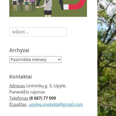
Ieškoti:
Archyvai
Archyvai
Kontaktai
Adresas
Linininkų g. 3, Upytė,
Panevėžio rajonas
Telefonas
(8 687) 77 099
El.paštas
upytes.mokykla@gmail.com