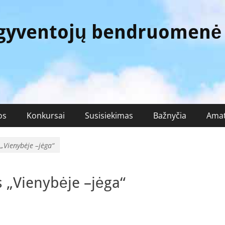
 gyventojų bendruomenė
os
Konkursai
Susisiekimas
Bažnyčia
Amat
„Vienybėje –jėga“
 „Vienybėje –jėga“