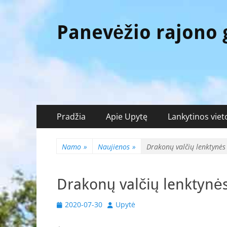
Panevėžio rajono
Pagrindinis
Eiti
Pradžia
Apie Upytę
Lankytinos viet
prie
meniu
turinio
Namo
»
Naujienos
»
Drakonų valčių lenktynės 
Drakonų valčių lenktynės
Paskelbta
Autorius
2020-07-30
Upytė