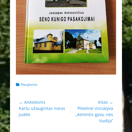
Kategorijos
Naujienos
Navigacija
← Ankstesnis
Kitas →
Ankstesnis
Kitas
Kartu užaugintas noras
Pilietinė iniciatyva
tarp
įrašas:
įrašas:
judėti
„Atmintis gyva, nes
įrašų
liudija”