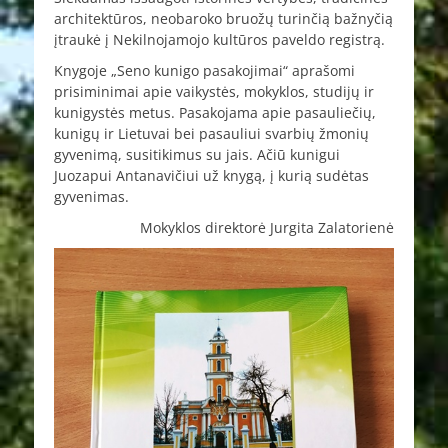
architektūros, neobaroko bruožų turinčią bažnyčią
įtraukė į Nekilnojamojo kultūros paveldo registrą.
Knygoje „Seno kunigo pasakojimai“ aprašomi
prisiminimai apie vaikystės, mokyklos, studijų ir
kunigystės metus. Pasakojama apie pasauliečių,
kunigų ir Lietuvai bei pasauliui svarbių žmonių
gyvenimą, susitikimus su jais. Ačiū kunigui
Juozapui Antanavičiui už knygą, į kurią sudėtas
gyvenimas.
Mokyklos direktorė Jurgita Zalatorienė