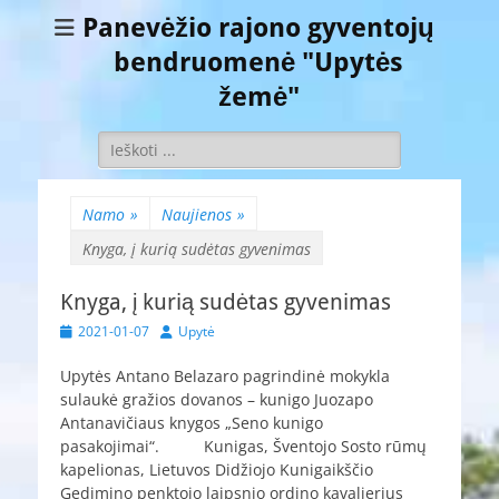
Panevėžio rajono gyventojų
bendruomenė "Upytės
žemė"
Ieškoti:
Namo
»
Naujienos
»
Knyga, į kurią sudėtas gyvenimas
Knyga, į kurią sudėtas gyvenimas
Paskelbta
Autorius
2021-01-07
Upytė
Upytės Antano Belazaro pagrindinė mokykla
sulaukė gražios dovanos – kunigo Juozapo
Antanavičiaus knygos „Seno kunigo
pasakojimai“. Kunigas, Šventojo Sosto rūmų
kapelionas, Lietuvos Didžiojo Kunigaikščio
Gedimino penktojo laipsnio ordino kavalierius