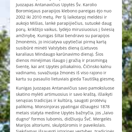
Juozapas Antanavičius Upytės Šv. Karolio
Boromiejaus parapijos klebono pareigas ėjo nuo
2002 iki 2010 metų. Per šį laikotarpį meldėsi ir
aukojo Mišias, lankė parapijiečius, sutuokė daug
porų, krikštijo vaikus, lydėjo mirusiuosius į šviesią
amžinybę. Kunigas šiltai bendravo su parapijos
žmonėmis, jo iniciatyva upytiečiai pirmą kartą
susibūrė minėti Valstybės dieną (Lietuvos
karaliaus Mindaugo karūnavimo dieną). Šios
dienos minėjimas išaugo į gražią ir prasmingą
šventę, kai ant Upytės piliakalnio, Čičinsko kalnu
vadinamo, suvažiuoja žmonės iš viso rajono ir
kartu su pasaulio lietuviais gieda Tautišką giesmę.
Kunigas Juozapas Antanavičius savo pamoksluose
skatino mylėti artimuosius ir savo kraštą, išlaikyti
senąsias tradicijas ir kultūrą, saugoti protėvių
palikimą. Monsinjoras ypatingai džiaugėsi 1878
metais statyta medine Upytės bažnyčia, jos „laivo
dugno“ formos lubomis, didžiuoju Švč. Mergelės
Marijos altoriumi, skulptūromis ir paveikslais.
Siekdamas išsaugoti istorines vertybes, tradicinės